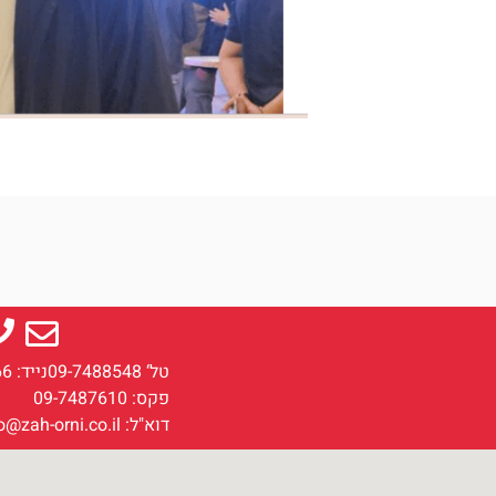
טל‘ 09-7488548
נייד: 054-2207766
פקס: 09-7487610
דוא"ל: info@zah-orni.co.il