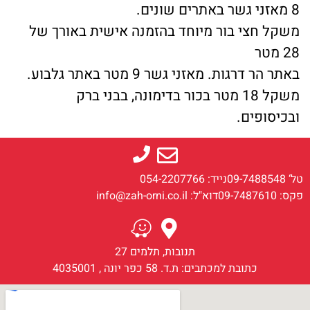
8 מאזני גשר באתרים שונים.
משקל חצי בור מיוחד בהזמנה אישית באורך של
28 מטר
באתר הר דרגות. מאזני גשר 9 מטר באתר גלבוע.
משקל 18 מטר בכור בדימונה, בבני ברק
ובכיסופים.
טל‘ 09-7488548
נייד: 054-2207766
פקס: 09-7487610
דוא"ל: info@zah-orni.co.il
תנובות, תלמים 27
כתובת למכתבים: ת.ד. 58 כפר יונה , 4035001