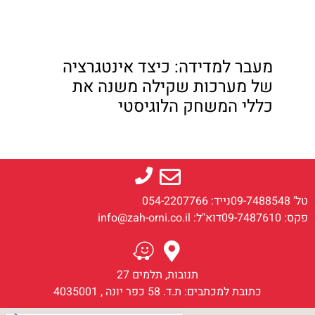
מעבר למדידה: כיצד אינטגרציה
של מערכות שקילה משנה את
כללי המשחק הלוגיסטי
טל‘ 09-7488548
נייד: 054-2207766
פקס: 09-7487610
דוא"ל: info@zah-orni.co.il
תנובות, תלמים 27
כתובת למכתבים: ת.ד. 58 כפר יונה , 4035001