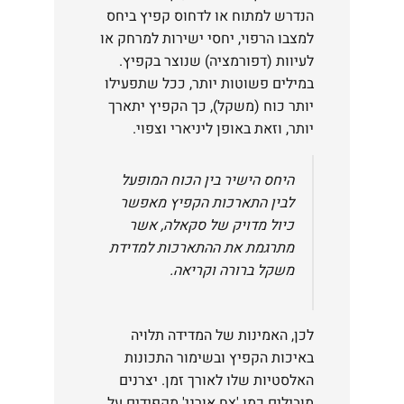
הנדרש למתוח או לדחוס קפיץ ביחס
למצבו הרפוי, יחסי ישירות למרחק או
לעיוות (דפורמציה) שנוצר בקפיץ.
במילים פשוטות יותר, ככל שתפעילו
יותר כוח (משקל), כך הקפיץ יתארך
יותר, וזאת באופן ליניארי וצפוי.
היחס הישיר בין הכוח המופעל
לבין התארכות הקפיץ מאפשר
כיול מדויק של סקאלה, אשר
מתרגמת את ההתארכות למדידת
משקל ברורה וקריאה.
לכן, האמינות של המדידה תלויה
באיכות הקפיץ ובשימור התכונות
האלסטיות שלו לאורך זמן. יצרנים
מובילים כמו 'צח אורני' מקפידים על