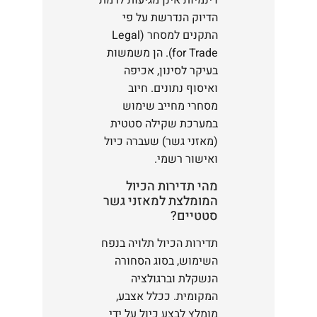
דינמיות אינן מגיעות לרמת
הדיוק הנדרשת על פי
התקנים למסחר (Legal
for Trade). הן משמשות
בעיקר לסינון, אכיפה
ואיסוף נתונים. חיוב
מסחרי מחייב שימוש
במערכת שקילה סטטית
(מאזני גשר) שעברה כיול
ואישור רשמי.
מהי תדירות הכיול
המומלצת למאזני גשר
סטטיים?
תדירות הכיול תלויה בנפח
השימוש, בסוג הסחורה
הנשקלת וברגולציה
המקומית. ככלל אצבע,
מומלץ לבצע כיול על ידי