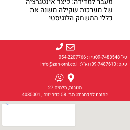
מעבר למדידה: כיצד אינטגרציה
של מערכות שקילה משנה את
כללי המשחק הלוגיסטי
טל‘ 09-7488548
נייד: 054-2207766
פקס: 09-7487610
דוא"ל: info@zah-orni.co.il
תנובות, תלמים 27
כתובת למכתבים: ת.ד. 58 כפר יונה , 4035001