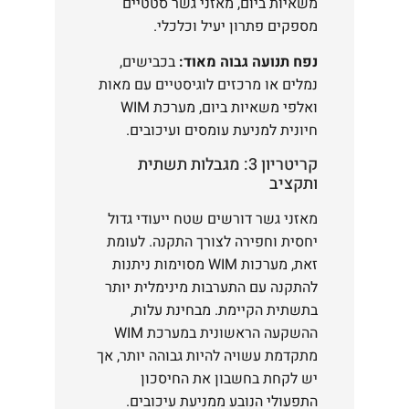
משאיות ביום, מאזני גשר סטטיים
מספקים פתרון יעיל וכלכלי.
נפח תנועה גבוה מאוד:
בכבישים,
נמלים או מרכזים לוגיסטיים עם מאות
ואלפי משאיות ביום, מערכת WIM
חיונית למניעת עומסים ועיכובים.
קריטריון 3: מגבלות תשתית
ותקציב
מאזני גשר דורשים שטח ייעודי גדול
יחסית וחפירה לצורך התקנה. לעומת
זאת, מערכות WIM מסוימות ניתנות
להתקנה עם התערבות מינימלית יותר
בתשתית הקיימת. מבחינת עלות,
ההשקעה הראשונית במערכת WIM
מתקדמת עשויה להיות גבוהה יותר, אך
יש לקחת בחשבון את החיסכון
התפעולי הנובע ממניעת עיכובים.