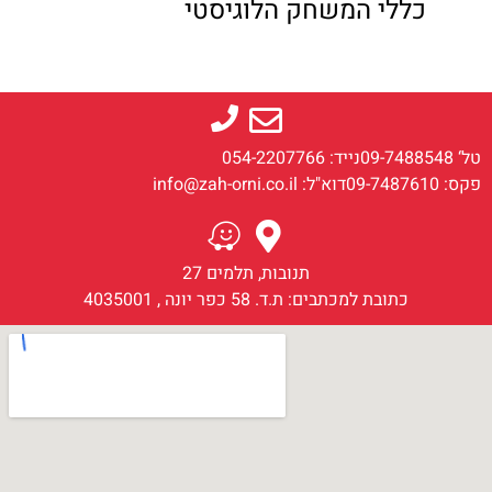
כללי המשחק הלוגיסטי
טל‘ 09-7488548
נייד: 054-2207766
פקס: 09-7487610
דוא"ל: info@zah-orni.co.il
תנובות, תלמים 27
כתובת למכתבים: ת.ד. 58 כפר יונה , 4035001