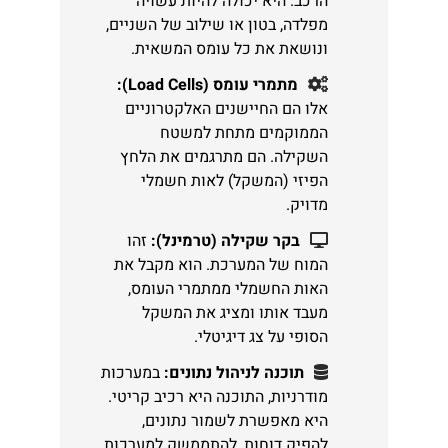
הרכב. היא יכולה להיות עשויה
מפלדה, בטון או שילוב של השניים,
ונושאת את כל עומס המשאית.
מתמרי עומס (Load Cells):
אלו הם החיישנים האלקטרוניים
הממוקמים מתחת למשטח
השקילה. הם מתרגמים את הלחץ
הפיזי (המשקל) לאות חשמלי
מדויק.
בקר שקילה (טרמינל):
זהו
המוח של המערכת. הוא מקבל את
האות החשמלי ממתמרי העומס,
מעבד אותו ומציג את המשקל
הסופי על צג דיגיטלי.
תוכנה לניהול נתונים:
במערכות
מודרניות, התוכנה היא רכיב קריטי.
היא מאפשרת לשמור נתונים,
להפיק דוחות, להתממשק למערכות