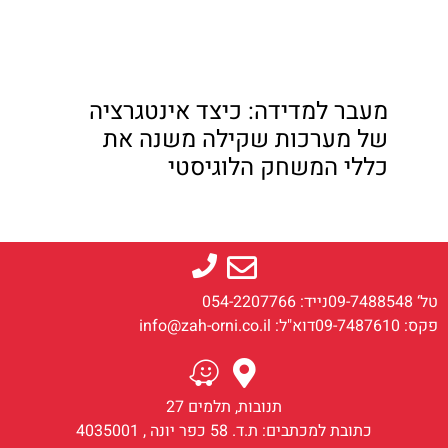
מעבר למדידה: כיצד אינטגרציה
של מערכות שקילה משנה את
כללי המשחק הלוגיסטי
טל‘ 09-7488548
נייד: 054-2207766
פקס: 09-7487610
דוא"ל: info@zah-orni.co.il
תנובות, תלמים 27
כתובת למכתבים: ת.ד. 58 כפר יונה , 4035001