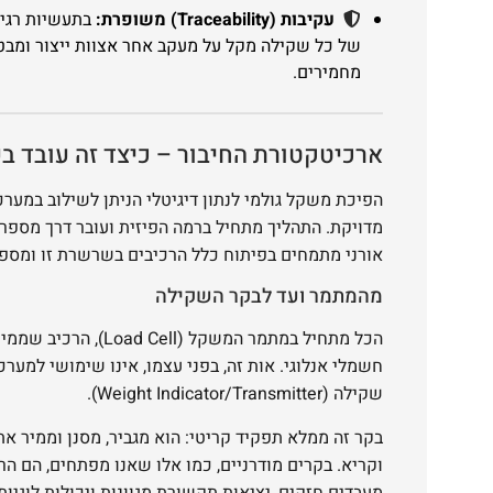
עקיבות (Traceability) משופרת:
בתעשיות רגישו
של כל שקילה מקל על מעקב אחר אצוות ייצור ומבטי
מחמירים.
ארכיטקטורת החיבור – כיצד זה עובד ב
הפיכת משקל גולמי לנתון דיגיטלי הניתן לשילוב במער
מדויקת. התהליך מתחיל ברמה הפיזית ועובר דרך מספר
אורני מתמחים בפיתוח כלל הרכיבים בשרשרת זו ומספ
מהמתמר ועד לבקר השקילה
הכל מתחיל במתמר המשקל (
חשמלי אנלוגי. אות זה, בפני עצמו, אינו שימושי למערכו
שקילה (Weight Indicator/Transmitter).
בקר זה ממלא תפקיד קריטי: הוא מגביר, מסנן וממיר את 
וקריא. בקרים מודרניים, כמו אלו שאנו מפתחים, הם הר
מעבדים חזקים, יציאות תקשורת מגוונות ויכולות לוגיות