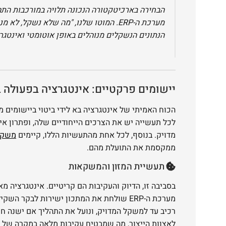
הבחירה בארכיטקטורה הנכונה תלויה במורכבות התה
מערכת ה-ERP. המוטו שלנו, "מה שלא נשקל
הנתונים הנשקלים מנוהלים באופן אוטומטי ואינטגרט
יישומים פרקטיים: אינטגרציה בפעולה 
הכוח האמיתי של אינטגרציה בא לידי ביטוי ביישומים 
לכל תעשייה יש את הצרכים הייחודיים שלה, ופתרון אינ
מדויק. בנוסף, לכל אחת מהתעשיות הללו, קיימים
משקל
ממקסמת את התועלת מהם.
תעשיית המזון והמשקאות
בסביבה זו, הדיוק והעקיבות הם קריטיים. אינטגרציה 
מערכת ה-ERP שולחת את המתכון ישירות לבקר 
רכיב עד למשקל המדויק, ונועל את התהליך אם ישנה ח
לאצוות הייצור, מה שמבטיח עקיבות מלאה במקרה של צורך ב-