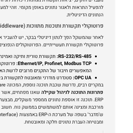
להפעיל התראות ולאגור נתונים באופן מקומי. זוהי ל
הנתונים הדיגיטלית.
פרוטוקולי תקשורת ותוכנות מתווכות (Middleware)
לאחר שהמשקל הפך לנתון דיגיטלי בבקר, יש להעביר או
פרוטוקולי תקשורת תעשייתיים. הפרוטוקולים הנפוצים 
RS-232/RS-485:
תקשורת טורית ותיקה ואמינה,
Ethernet/IP, Profinet, Modbus TCP:
המאפשרים חיבור של התקנים מרובים לרשת הארג
OPC UA:
סטנדרט מודרני ומאובטח לתקשורת בין מכונות (M2M) 
במקרים רבים, נדרשת שכבת תוכנה נוספת, המכונה Middleware. זוהי תוכנה ייעודית, כמו
פתרונות התוכנה לניהול שקילה
שאנו מפתחים, אשר יו
ERP. תוכנה זו אוספת נתונים ממספר משקלים, מבצעת
מורכבת ומציגה אותם למשתמשים בממשק נוח. חשוב מ
ומבטיחה העברת נתונים חלקה ומאובטחת.