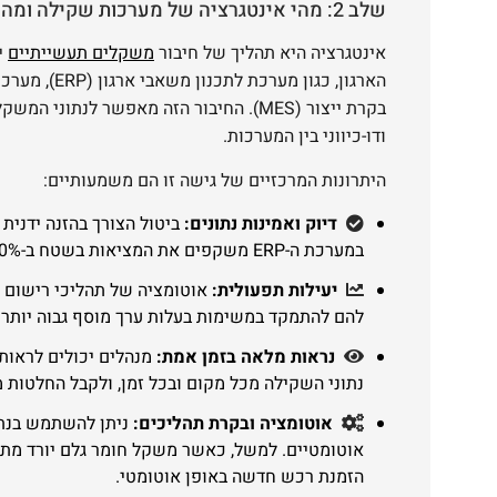
שלב 2: מהי אינטגרציה של מערכות שקילה ומהם יתרונותיה?
אינטגרציה היא תהליך של חיבור
משקלים תעשייתיים
י
בקרת ייצור (MES). החיבור הזה מאפשר לנתונ
ודו-כיווני בין המערכות.
היתרונות המרכזיים של גישה זו הם משמעותיים:
דיוק ואמינות נתונים:
ביטול הצורך בהזנה ידנית 
במערכת ה-ERP משקפים את המציאות בשטח ב-100%.
יעילות תפעולית:
אוטומציה של תהליכי רישום 
להם להתמקד במשימות בעלות ערך מוסף גבוה יותר.
נראות מלאה בזמן אמת:
מנהלים יכולים לראות 
נתוני השקילה מכל מקום ובכל זמן, ולקבל החלטות מ
אוטומציה ובקרת תהליכים:
ניתן להשתמש בנתו
אוטומטיים. למשל, כאשר משקל חומר גלם יורד מתח
הזמנת רכש חדשה באופן אוטומטי.