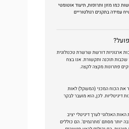
ת כמו מזון ותרופות, תיעוד אוטומטי
ח עמידה בתקנים רגולטוריים
פועל?
כות ארגוניות דורשת שרשרת טכנולוגית
 שכבות תוכנה ותקשורת. אנו בצח
קים פתרונות מקצה לקצה.
Load Cell), הרכיב שממיר את הכוח המכני (המשקל) לאות
ת דיגיטליות. לכן, הוא מועבר לבקר
האות האנלוגי לערך דיגיטלי יציב
בה יותר מסתם 'מתרגמים'. הם כוללים
 מובנות. הם יכולים לבצע חישובים,